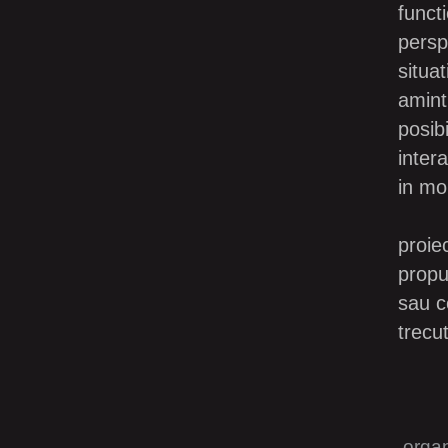
functi
persp
situa
aminti
posib
inter
in mo
proie
propu
sau c
trecu
organ