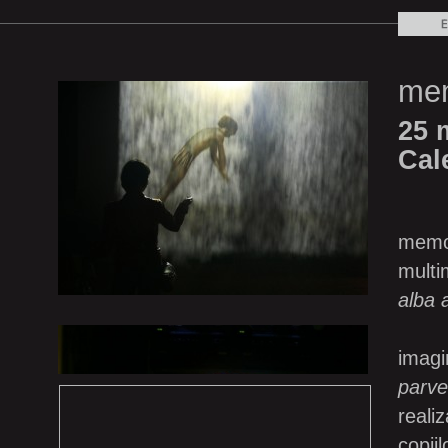
mem
25 
Cal
memor
multim
alba a
1
din 69
imagin
parve
reali
copiil