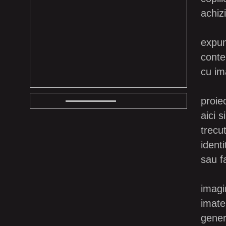
achiz
expun
conte
cu ima
proie
aici 
trecut
ident
sau fa
imagin
imate
gener